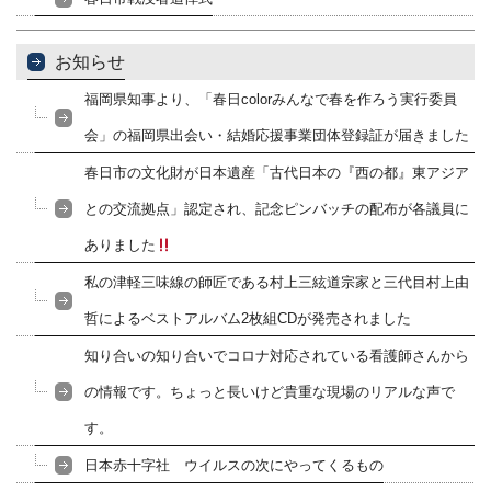
お知らせ
福岡県知事より、「春日colorみんなで春を作ろう実行委員
会」の福岡県出会い・結婚応援事業団体登録証が届きました
春日市の文化財が日本遺産「古代日本の『西の都』東アジア
との交流拠点」認定され、記念ピンバッチの配布が各議員に
ありました
私の津軽三味線の師匠である村上三絃道宗家と三代目村上由
哲によるベストアルバム2枚組CDが発売されました
知り合いの知り合いでコロナ対応されている看護師さんから
の情報です。ちょっと長いけど貴重な現場のリアルな声で
す。
日本赤十字社 ウイルスの次にやってくるもの