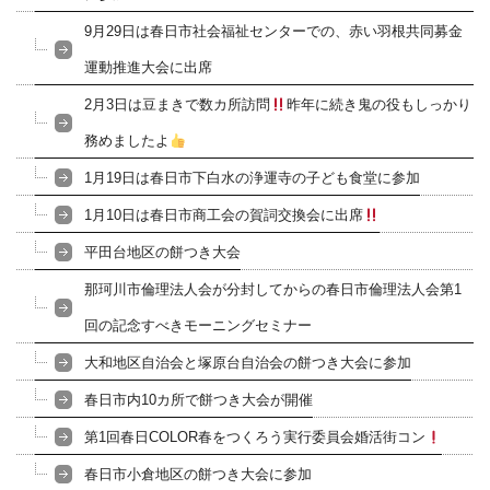
9月29日は春日市社会福祉センターでの、赤い羽根共同募金
運動推進大会に出席
2月3日は豆まきで数カ所訪問
昨年に続き鬼の役もしっかり
務めましたよ
1月19日は春日市下白水の浄運寺の子ども食堂に参加
1月10日は春日市商工会の賀詞交換会に出席
平田台地区の餅つき大会
那珂川市倫理法人会が分封してからの春日市倫理法人会第1
回の記念すべきモーニングセミナー
大和地区自治会と塚原台自治会の餅つき大会に参加
春日市内10カ所で餅つき大会が開催
第1回春日COLOR春をつくろう実行委員会婚活街コン
春日市小倉地区の餅つき大会に参加