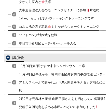
グがてら家内と
見学
大宰府倫理法人会のモーニングセミナーに参加
片道約
12km、ちょうど良いウォーキングトレーニングです
白水大池公園で花見
をしながらウォークトレーニング
ソフトバンク対西武を観戦
春日市小倉地区ビーチバレーボール大会
講演会
10月20日第2回かすや未来シンポジウムに出席
10月20日は午後から、福岡市南区男女共同参画推進センター
アミカスホールで開かれた「8050問題を考える」講演会に出
席
2月2日は元農林水産相 山田正彦さんをお招きしての福岡県主
要種子条例制定を求める市民のつどいに参加しました