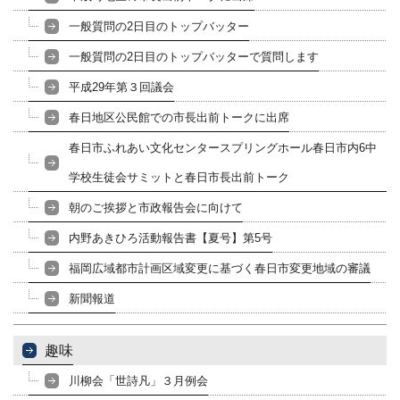
一般質問の2日目のトップバッター
一般質問の2日目のトップバッターで質問します
平成29年第３回議会
春日地区公民館での市長出前トークに出席
春日市ふれあい文化センタースプリングホール春日市内6中
学校生徒会サミットと春日市長出前トーク
朝のご挨拶と市政報告会に向けて
内野あきひろ活動報告書【夏号】第5号
福岡広域都市計画区域変更に基づく春日市変更地域の審議
新聞報道
趣味
川柳会「世詩凡」３月例会