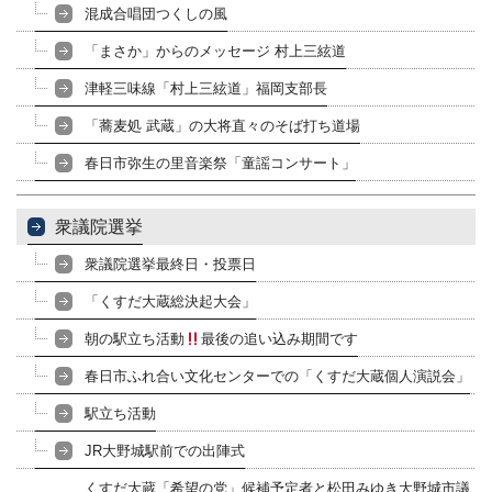
混成合唱団つくしの風
「まさか」からのメッセージ 村上三絃道
津軽三味線「村上三絃道」福岡支部長
「蕎麦処 武蔵」の大将直々のそば打ち道場
春日市弥生の里音楽祭「童謡コンサート」
衆議院選挙
衆議院選挙最終日・投票日
「くすだ大蔵総決起大会」
朝の駅立ち活動
最後の追い込み期間です
春日市ふれ合い文化センターでの「くすだ大蔵個人演説会」
駅立ち活動
JR大野城駅前での出陣式
くすだ大蔵「希望の党」候補予定者と松田みゆき大野城市議