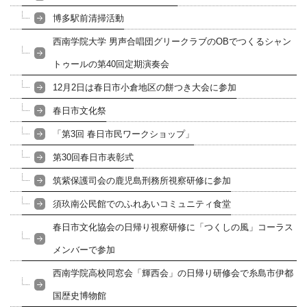
博多駅前清掃活動
西南学院大学 男声合唱団グリークラブのOBでつくるシャン
トゥールの第40回定期演奏会
12月2日は春日市小倉地区の餅つき大会に参加
春日市文化祭
「第3回 春日市民ワークショップ」
第30回春日市表彰式
筑紫保護司会の鹿児島刑務所視察研修に参加
須玖南公民館でのふれあいコミュニティ食堂
春日市文化協会の日帰り視察研修に「つくしの風」コーラス
メンバーで参加
西南学院高校同窓会「輝西会」の日帰り研修会で糸島市伊都
国歴史博物館