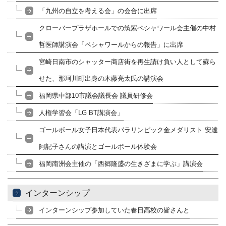
「九州の自立を考える会」の会合に出席
クローバープラザホールでの筑紫ペシャワール会主催の中村
哲医師講演会「ペシャワールからの報告」に出席
宮崎日南市のシャッター商店街を再生請け負い人として蘇ら
せた、那珂川町出身の木藤亮太氏の講演会
福岡県中部10市議会議長会 議員研修会
人権学習会「LG BT講演会」
ゴールボール女子日本代表パラリンピック金メダリスト 安達
阿記子さんの講演とゴールボール体験会
福岡南洲会主催の「西郷隆盛の生きざまに学ぶ」講演会
インターンシップ
インターンシップ参加していた春日高校の皆さんと