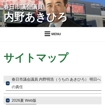
コ
春日市議会議員
ン
内野あきひろ
テ
ン
ツ
へ
MENU
ス
キ
ッ
プ
サイトマップ
春日市議会議員 内野明浩（うちの あきひろ） 明日へ
の責任
2026夏 Web版