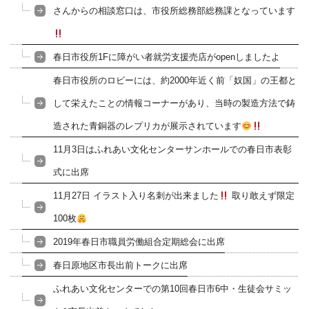
さんからの相談窓口は、市役所総務部総務課となっています
春日市役所1Fに障がい者就労支援売店がopenしましたよ
春日市役所のロビーには、約2000年近く前「奴国」の王都と
して栄えたことの情報コーナーがあり、当時の製造方法で鋳
造された青銅器のレプリカが展示されています
11月3日はふれあい文化センターサンホールでの春日市表彰
式に出席
11月27日 イラスト入り名刺が出来ました
取り敢えず限定
100枚
2019年春日市職員労働組合定期総会に出席
春日原地区市長出前トークに出席
ふれあい文化センターでの第10回春日市6中・生徒会サミッ