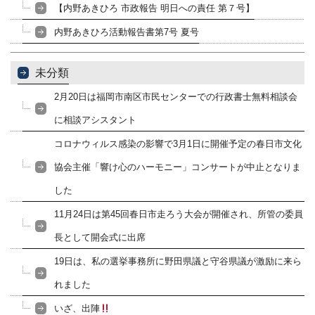
【内野あきひろ 市政報告 明日への責任 第７号】
内野あきひろ活動報告書第7号 夏号
未分類
2月20日は福岡市南区市民センターでの行政書士無料相談会
に相談アシスタント
コロナウィルス感染の影響で3月1日に開催予定の春日市文化
協会主催「響け心のハーモニー」コンサートが中止となりま
した
11月24日は第45回春日市走ろう大会が開催され、所管の委員
長として開会式に出席
19日は、私の選挙事務所に野田県議と守谷県議が激励に来ら
れました
いざ、出陣