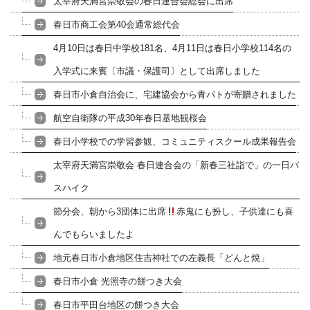
太宰府天満宮崇敬会の春日連合会総会に出席
春日市商工会第40会通常総代会
4月10日は春日中学校181名、4月11日は春日小学校114名の
入学式に来賓〔市議・保護司〕として出席しました
春日市小倉自治会に、宅建協会から青パトが寄贈されました
航空自衛隊の平成30年春日基地観桜会
春日小学校での学習参観、コミュニティスクール成果報告会
太宰府天満宮崇敬会 春日連合会の「新春三社詣で」の一日バ
スハイク
節分会、朝から3団体に出席
赤鬼にも扮し、子供達にも喜
んでもらいましたよ
地元春日市小倉地区住吉神社での左義長「どんと焼」
春日市小倉 光照寺の餅つき大会
春日市平田台地区の餅つき大会