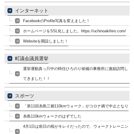
インターネット
FacebookのProfile写真を変えました！
ホームページをSSL化しました。https://uchinoakihiro.com/
Websiteを開設しました！
町議会議員選挙
選挙運動真っ只中の時任ひろのり候補の事務所に激励訪問し
てきました！！
スポーツ
「第11回糸島三都110kmウォーク」がコロナ禍で中止となり
糸島110kmウォークのはずでした
4月1日は前日の桜がキレイだったので、ウォークトレーニン