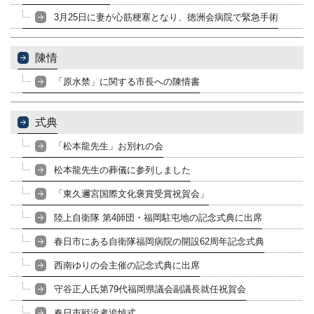
3月25日に妻が心筋梗塞となり、徳洲会病院で緊急手術
陳情
「原水禁」に関する市長への陳情書
式典
「松本龍先生」お別れの会
松本龍先生の葬儀に参列しました
「東久邇宮国際文化褒賞受賞祝賀会」
陸上自衛隊 第4師団・福岡駐屯地の記念式典に出席
春日市にある自衛隊福岡病院の開設62周年記念式典
西南ゆりの会主催の記念式典に出席
守谷正人氏第79代福岡県議会副議長就任祝賀会
春日市戦没者追悼式