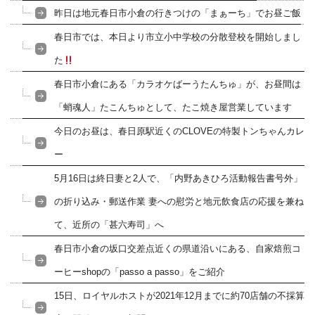
昨日は地元春日市小倉の行きつけの「まぁーち」でお昼ご飯
春日市では、本日より市立小中学校の分散登校を開始しまし
た
春日市小倉にある「カラオケばーうたんちゅ」が、お昼間は
「蛸魂人」たこんちゅとして、たこ焼き屋営業しています
今日のお昼は、春日原駅近くのCLOVEの特製トンちゃんカレ
ー
5月16日は終日妻と2人で、「内野あきひろ活動報告書号外」
の折り込み・郵送作業 妻への慰労と地元飲食店の応援を兼ね
て、近所の「甚六寿司」へ
春日市小倉の坂口交差点近くの県道沿いにある、自家焙煎コ
ーヒーshopの「passo a passo」をご紹介
15日、ロイヤルホストが2021年12月までに約70店舗の不採算